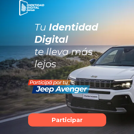
Tu
Identidad
Digital
te lleva más
lejos
Participar